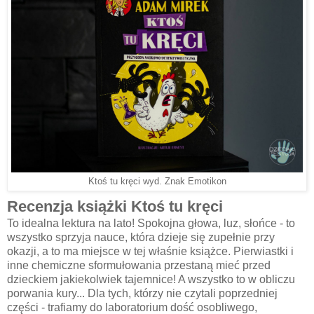
Ktoś tu kręci wyd. Znak Emotikon
Recenzja książki Ktoś tu kręci
To idealna lektura na lato! Spokojna głowa, luz, słońce - to
wszystko sprzyja nauce, która dzieje się zupełnie przy
okazji, a to ma miejsce w tej właśnie książce. Pierwiastki i
inne chemiczne sformułowania przestaną mieć przed
dzieckiem jakiekolwiek tajemnice! A wszystko to w obliczu
porwania kury... Dla tych, którzy nie czytali poprzedniej
części - trafiamy do laboratorium dość osobliwego,