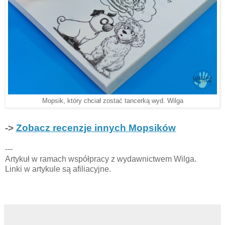
Mopsik, który chciał zostać tancerką wyd. Wilga
->
Zobacz recenzje innych Mopsików
---
Artykuł w ramach współpracy z wydawnictwem Wilga.
Linki w artykule są afiliacyjne.