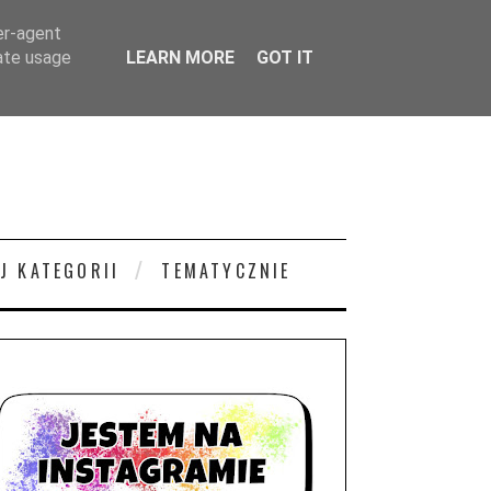
er-agent
rate usage
LEARN MORE
GOT IT
J KATEGORII
TEMATYCZNIE