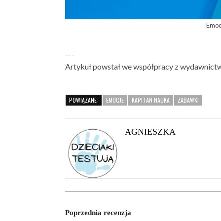
Emoc
---
Artykuł powstał we współpracy z wydawnict
POWIĄZANE:
EMOCJE
KAPITAN NAUKA
ZABAWKI
AGNIESZKA
Poprzednia recenzja