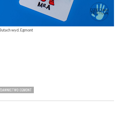
 Butach wyd. Egmont
YDAWNICTWO EGMONT