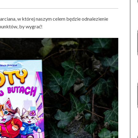
arciana, w której naszym celem będzie odnalezienie
punktów, by wygrać!