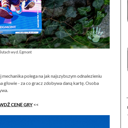
 Butach wyd. Egmont
ej mechanika polega na jak najszybszym odnalezieniu
na głowie - za co gracz zdobywa daną kartę. Osoba
ywa.
WDŹ CENĘ GRY
<<