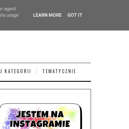
er-agent
rate usage
LEARN MORE
GOT IT
J KATEGORII
TEMATYCZNIE