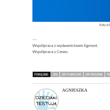
Koty w
---
Współpraca z wydawnictwem Egmont.
Współpraca z Ceneo.
POWIĄZANE:
GRA
GRY PLANSZOWE
GRY RODZINNE
W
AGNIESZKA