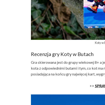
Koty w
Recenzja gry Koty w Butach
Gra skierowana jest do grupy wiekowej 8+ a j
kota z odpowiednimi butami i tym, co kot ma 
posiadająca na końcu gry najwięcej kart, wygr
>>
SPRA