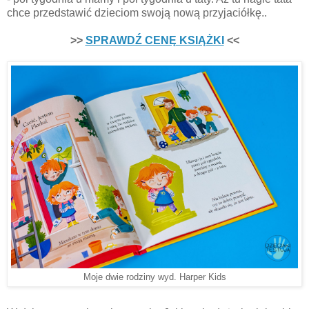
chce przedstawić dzieciom swoją nową przyjaciółkę..
>>
SPRAWDŹ CENĘ KSIĄŻKI
<<
Moje dwie rodziny wyd. Harper Kids