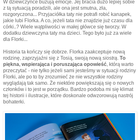
W dziewczynce buzują emocje. Jej bracia dużo lepiej sobie
z tą sytuacją poradzili, ale ona jest smutna, zła,
rozgoryczona... Przyjaciółka taty nie potrafi robić kanapek,
jakie lubi Florka. A co, jeżeli tata nie znajdzie już czasu dla
córki..? Wiele wątpliwości w małej główce się tworzy. W
dodatku dziewczyna taty ma dzieci. Tego było już za wiele
dla Florki...
Historia ta kończy się dobrze. Florka zaakceptuje nową
rodzinę, zaprzyjaźni się z Tosią, swoją nową
siostrą
.
To
piękna, wspierająca i poruszająca opowieść
, którą warto
przeczytać - nie tylko jeżeli sami jesteśmy w sytuacji rodziny
Florki, ale po to by zrozumieć że nie wszystkie rodziny
wyglądają tak samo. Że niektóre powiększają się o nowych
członków i to jest w porządku. Bardzo podoba mi się klimat
tej historii i ilustracje, które doskonale odwzorowują nastrój
bohaterki.