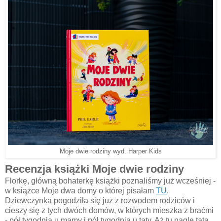
Moje dwie rodziny wyd. Harper Kids
Recenzja książki Moje dwie rodziny
Florkę, główną bohaterkę książki poznaliśmy już wcześniej -
w książce Moje dwa domy o której pisałam
TU
.
Dziewczynka pogodziła się już z rozwodem rodziców i
cieszy się z tych dwóch domów, w których mieszka z braćmi
- pół tygodnia u mamy i pół tygodnia u taty. Aż tu nagle tata