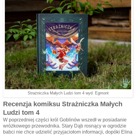
Strażniczka Małych Ludzi tom 4 wyd. Egmont
Recenzja komiksu Strażniczka Małych
Ludzi tom 4
W poprzedniej części król Goblinów wszedł w posiadanie
wróżkowego przewodnika. Stary Dąb rosnący w ogrodzie
babci nie chce udzielić przyjaciołom informacji, dopóki Elina