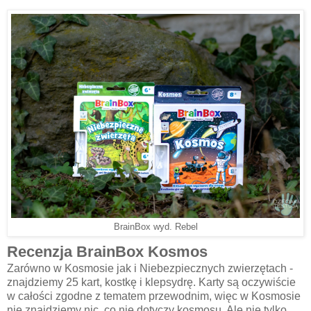
BrainBox wyd. Rebel
Recenzja BrainBox Kosmos
Zarówno w Kosmosie jak i Niebezpiecznych zwierzętach -
znajdziemy 25 kart, kostkę i klepsydrę. Karty są oczywiście
w całości zgodne z tematem przewodnim, więc w Kosmosie
nie znajdziemy nic, co nie dotyczy kosmosu. Ale nie tylko