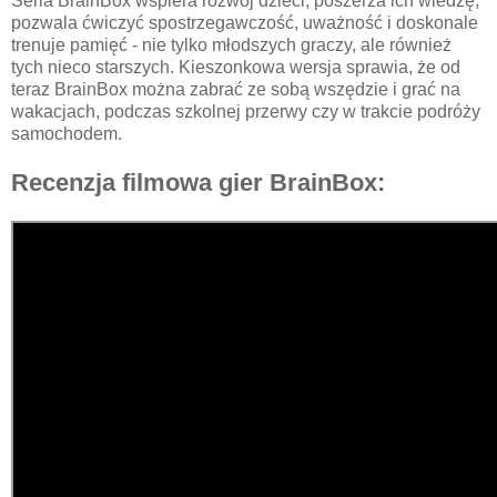
Seria BrainBox wspiera rozwój dzieci, poszerza ich wiedzę,
pozwala ćwiczyć spostrzegawczość, uważność i doskonale
trenuje pamięć - nie tylko młodszych graczy, ale również
tych nieco starszych. Kieszonkowa wersja sprawia, że od
teraz BrainBox można zabrać ze sobą wszędzie i grać na
wakacjach, podczas szkolnej przerwy czy w trakcie podróży
samochodem.
Recenzja filmowa gier BrainBox: