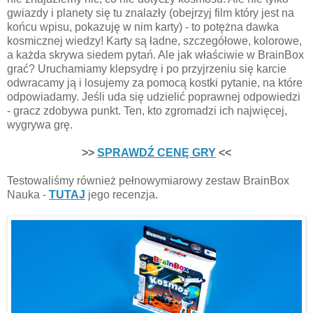
gwiazdy i planety się tu znalazły (obejrzyj film który jest na
końcu wpisu, pokazuję w nim karty) - to potężna dawka
kosmicznej wiedzy! Karty są ładne, szczegółowe, kolorowe,
a każda skrywa siedem pytań. Ale jak właściwie w BrainBox
grać? Uruchamiamy klepsydrę i po przyjrzeniu się karcie
odwracamy ją i losujemy za pomocą kostki pytanie, na które
odpowiadamy. Jeśli uda się udzielić poprawnej odpowiedzi
- gracz zdobywa punkt. Ten, kto zgromadzi ich najwięcej,
wygrywa grę.
>>
SPRAWDŹ CENĘ GRY
<<
Testowaliśmy również pełnowymiarowy zestaw BrainBox
Nauka -
TUTAJ
jego recenzja.