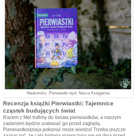
Naukomiks: Pierwiastki wyd. Nasza Księgarnia
Recenzja książki Pierwiastki: Tajemnice
cząstek budujących świat
Razem z Mel trafimy do świata pierwiastków, a naszym
zadaniem będzie uratować go przed zagładą.
Pierwiastkodzieja pokonać może wiedza! Trzeba jeszcze
zaznaczyć, że cała historia rozpoczyna się od dnia przed