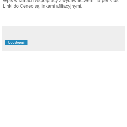
Wpis w ramach współpracy z wydawnictwem Harper Kids.
Linki do Ceneo są linkami afiliacyjnymi.
Udostępnij