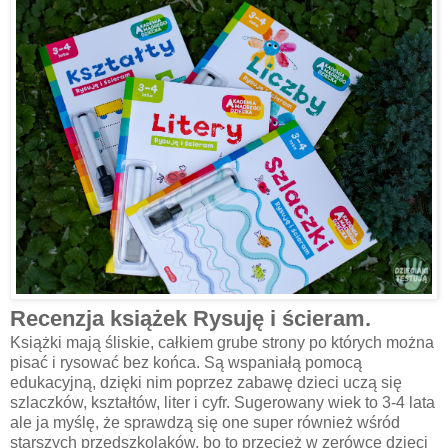
Recenzja książek Rysuję i ścieram.
Książki mają śliskie, całkiem grube strony po których można
pisać i rysować bez końca. Są wspaniałą pomocą
edukacyjną, dzięki nim poprzez zabawę dzieci uczą się
szlaczków, kształtów, liter i cyfr. Sugerowany wiek to 3-4 lata
ale ja myślę, że sprawdzą się one super również wśród
starszych przedszkolaków, bo to przecież w zerówce dzieci